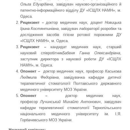
Ольга Едуардівна
, завідувач науково-організаційного й
патентно-інформаційного відділу ДУ «ІСЩЛХ НАМН», м.
Одеса.
Рецензент –
доктор медичних наук, доцент
Новицька
Ірина Костянтинівна
, завідувач лабораторії розробки та
дослідження засобів гігієни ротової порожнини ДУ
«ІСЩЛХ НАМН», м. Одеса.
Рецензент –
кандидат медичних наук, старший
науковий співробітник
Бабеня Ганна Олександрівна
,
заступник директора з наукової роботи ДУ «ІСЩЛХ
НАМН», м. Одеса.
Опонент –
доктор медичних наук, професор
Каськова
Людмила Федорівна
, завідувачка кафедри дитячої
терапевтичної стоматології Полтавського державного
медичного університету МОЗ України.
Опонент –
доктор медичних наук,
професор
Лучинський Михайло Антонович
, завідувач
кафедри терапевтичної стоматології Тернопільського
національного медичного університету ім. І.Я.
Горбачевського МОЗ України.
Науковий керівник: