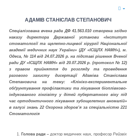
АДАМІВ СТАНІСЛАВ СТЕПАНОВИЧ
Спеціалізована вчена рада
ДФ 41.563.010 створена згідно
наказу директора Державної установи «Інститут
стоматології та щелепно-лицевої хірургії Національної
академії медичних наук України» (ДУ «ІСЩЛХ НАМН»), м.
Одеса, № 114 від 24.07.2026 р. на підставі рішення Вченої
ради ДУ «ІСЩЛХ НАМН» від 20.07.2026 р. (протокол № 12)
з правом прийняття до розгляду та проведення
разового захисту дисертації Адаміва Станіслава
Степановича на тему: «Клініко-експериментальне
обґрунтування профілактики та лікування біоплівково-
індукованого гінгівіту у дітей пубертатного віку під
час ортодонтичного лікування зубощелепних аномалій»
в галузі знань 22 Охорона здоров’я за спеціальністю 221
Стоматологія
Голова ради –
доктор медичних наук, професор
Рейзвіх