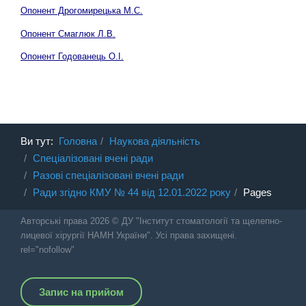
Опонент Дрогомирецька М.С.
Опонент Смаглюк Л.В.
Опонент Годованець О.І.
Ви тут:
Головна
Наукова діяльність
Спеціалізовані вчені ради
Разові спеціалізовані вчені ради
Ради згідно КМУ № 44 від 12.01.2022 року
Pages
Авторські права 2026 © ДУ "Інститут стоматології та щелепно-
лицевої хірургії НАМН України". Усі права захищені.
rel="nofollow"
Запис на прийом