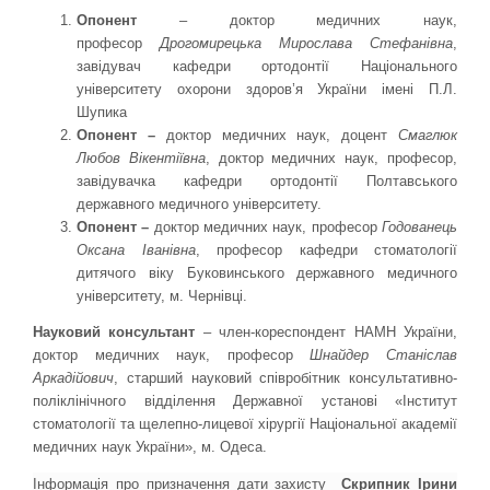
Опонент
– доктор медичних наук,
професор
Дрогомирецька Мирослава Стефанівна
,
завідувач кафедри ортодонтії Національного
університету охорони здоров’я України імені П.Л.
Шупика
Опонент –
доктор медичних наук, доцент
Смаглюк
Любов Вікентіївна
, доктор медичних наук, професор,
завідувачка кафедри ортодонтії Полтавського
державного медичного університету.
Опонент –
доктор медичних наук, професор
Годованець
Оксана Іванівна
, професор кафедри стоматології
дитячого віку Буковинського державного медичного
університету, м. Чернівці.
Науковий консультант
– член-кореспондент НАМН України,
доктор медичних наук, професор
Шнайдер Станіслав
Аркадійович
, старший науковий співробітник консультативно-
поліклінічного відділення Державної установі «Інститут
стоматології та щелепно-лицевої хірургії Національної академії
медичних наук України», м. Одеса.
Інформація про призначення дати захисту
Скрипник Ірини