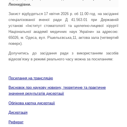
Леонидівни.
Захист відбудеться 17 квітня 2026 р. об 11.00 год. на засiданнi
спецiалiзованої вченої ради Д 41.563.01 при Державній
установі «Інститут стоматології та щелепно-лицевої хірургії
Національної академії медичних наук України» за адресою:
65026, м. Одеса, вул. Рішельєвська,11, актова зала (четвертий
поверх).
Долучитись до засідання ради з використанням засобів
відеозв’язку в режимі реального часу можна за посиланням:
Посилання на трансляцію
Висновок про наукову новизну, теоретичне та практичне
значення результатів дисертації
Облікова картка дисертації
Дисертація
Реферат