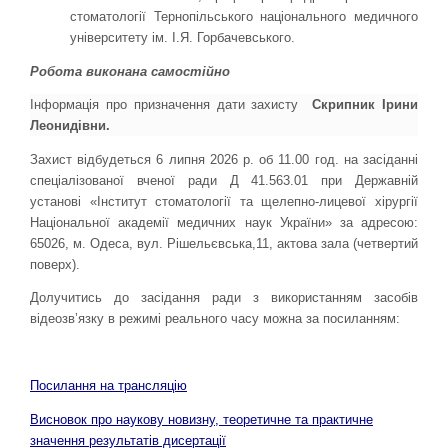
стоматології Тернопільського національного медичного
університету ім. І.Я. Горбачевського.
Робота виконана самостійно
Інформація про призначення дати захисту
Скрипник Ірини
Леонидівни.
Захист відбудеться 6 липня 2026 р. об 11.00 год. на засiданнi
спецiалiзованої вченої ради Д 41.563.01 при Державній
установі «Інститут стоматології та щелепно-лицевої хірургії
Національної академії медичних наук України» за адресою:
65026, м. Одеса, вул. Рішельєвська,11, актова зала (четвертий
поверх).
Долучитись до засідання ради з використанням засобів
відеозв’язку в режимі реального часу можна за посиланням:
Посилання на трансляцію
Висновок про наукову новизну, теоретичне та практичне
значення результатів дисертації