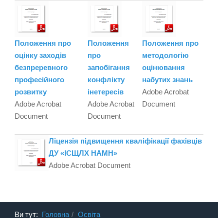
Положення про
Положення
Положення про
оцінку заходів
про
методологію
безпреревного
запобігання
оцінювання
професійного
конфлікту
набутих знань
розвитку
інетересів
Adobe Acrobat
Adobe Acrobat
Adobe Acrobat
Document
Document
Document
Ліцензія підвищення кваліфікації фахівців
ДУ «ІСЩЛХ НАМН»
Adobe Acrobat Document
Ви тут:
Головна
Освіта