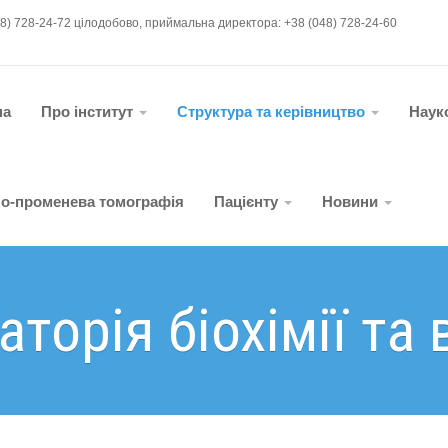
48) 728-24-72 цілодобово, приймальна директора: +38 (048) 728-24-60
на
Про інститут
Структура та керівництво
Наук
о-променева томографія
Пацієнту
Новини
торія біохімії та 