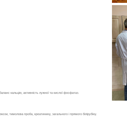
баланс кальцію, активність лужної та кислої фосфатаз.
кози, тимолова проба, креатинину, загального і прямого білірубіну.