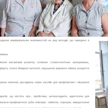
ведення вимірювальних можливостей на ряд методів, що наведено в
рювань.
ідження
механізмів розвитку головних стоматологічних захворювань,
фіциту, гепато-біліарної патології, порушення жирового обміну, розкриття
орних клінічних досліджень нових засобів для профілактики і лікування
ратів, що містять про-, пребіотики, антиоксиданти, адаптогени для
вально-профілактичні зубні еліксири, таблетки, порошки, жиророзчинні