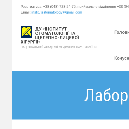
Реєстратура: +38 (048) 728-24-75, приймальне відділення +38 (0
Email:
institutestomatology@gmail.com
ДУ «ІНСТИТУТ
Голов
СТОМАТОЛОГІЇ ТА
ЩЕЛЕПНО-ЛИЦЕВОЇ
ХІРУРГІЇ»
НАЦІОНАЛЬНОЇ АКАДЕМІЇ МЕДИЧНИХ НАУК УКРАЇНИ
Конусн
Лабора