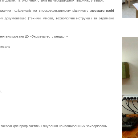
 моделях патологічних станів на лабораторних тваринах у віварії.
слідження поліфенолів на високоефективному рідинному
хроматографі
у документацію (технічні умови, технологічні інструкції) та отримано
ення вимірювань ДУ «Укрметртестстандарт»
рювань
ї.
х засобів для профілактики і лікування найпоширеніших захворювань.