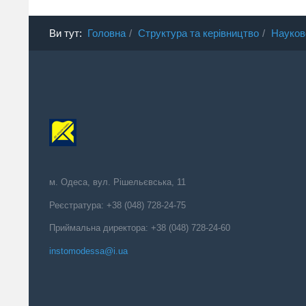
Ви тут:
Головна
Структура та керівництво
Науков
м. Одеса, вул. Рішельєвська, 11
Реєстратура: +38 (048) 728-24-75
Приймальна директора: +38 (048) 728-24-60
instomodessa@i.ua