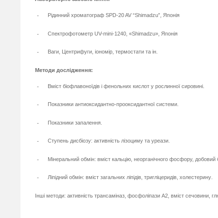
-
Рідинний хроматограф SPD-20 AV “Shimadzu”, Японія
-
Спектрофотометр UV-mini-1240, «Shimadzu», Японія
-
Ваги, Центрифуги, іономір, термостати та ін.
Методи дослідження:
-
Вміст біофлавоноїдів і фенольних кислот у рослинної сировині
.
-
Показники антиоксидантно-прооксидантної системи
.
-
Показники запалення.
-
Ступень дисбіозу: активність лізоциму та уреази
.
-
Мінеральний обмін: вміст кальцію, неорганічного фосфору, добовий 
-
Ліпідний обмін: вміст загальних ліпідів, тригліцеридів, холестерину
.
Інші методи: активність трансаміназ, фосфоліпази А2, вміст сечовини, глю