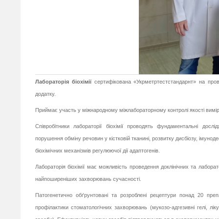
Лабораторія біохімії
сертифікована «Укрметртестстандарнт» на про
додатку.
Приймає участь у міжнародному міжлабораторному контролі якості вимі
Співробітники лабораторії біохімії проводять фундаментальні досл
порушення обміну речовин у кістковій тканині, розвитку дисбіозу, імуноде
біохімічних механізмів регулюючої дії адаптогенів.
Лабораторія біохімії має можливість проведення доклінічних та лаборат
найпоширеніших захворювань сучасності.
Патогенетично обґрунтовані та розроблені рецептури понад 20 препа
профілактики стоматологічних захворювань (мукозо-адгезивні гелі, ліку