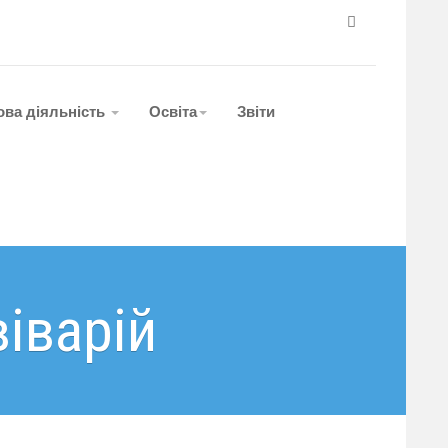
ова діяльність
Освіта
Звіти
віварій