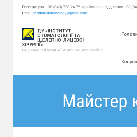
Реєстратура: +38 (048) 728-24-75, приймальне відділення +38 (0
Email:
institutestomatology@gmail.com
ДУ «ІНСТИТУТ
Голов
СТОМАТОЛОГІЇ ТА
ЩЕЛЕПНО-ЛИЦЕВОЇ
ХІРУРГІЇ»
НАЦІОНАЛЬНОЇ АКАДЕМІЇ МЕДИЧНИХ НАУК УКРАЇНИ
Конусн
Майстер к