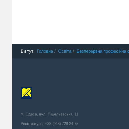
Ви тут:
Головна
Освіта
Безперервна професійна о
м. Одеса, вул. Рішельєвська, 11
Реєстратура: +38 (048) 728-24-75