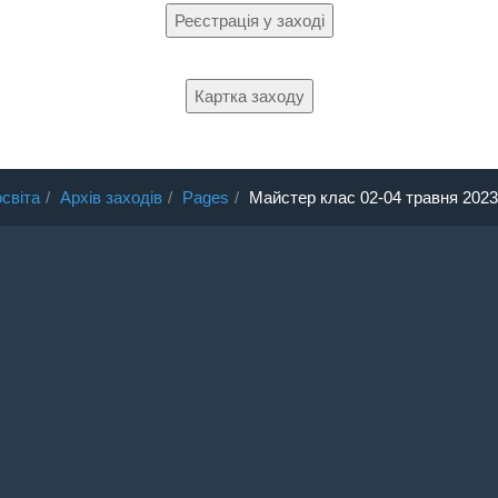
Реєстрація у заході
Картка заходу
світа
Архів заходів
Pages
Майстер клас 02-04 травня 2023