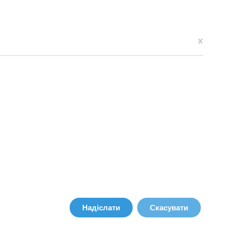
×
Надіслати
Скасувати