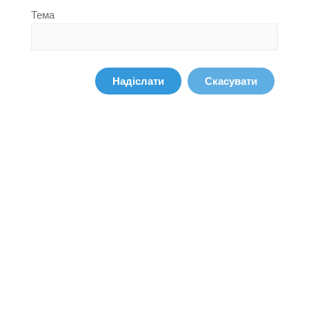
Тема
Надіслати
Скасувати