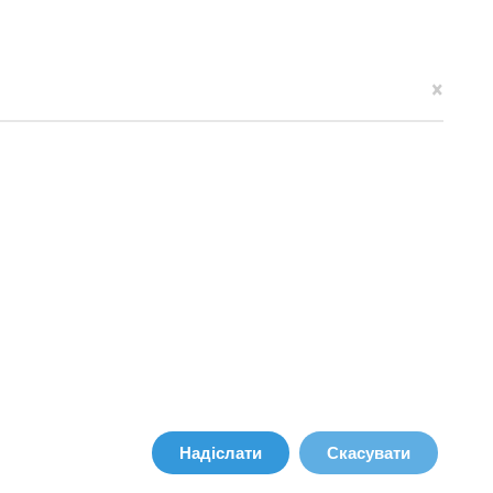
×
Надіслати
Скасувати