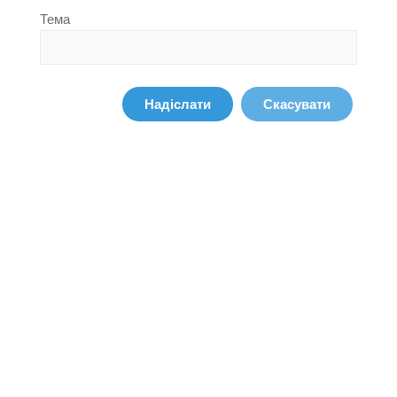
Тема
Надіслати
Скасувати