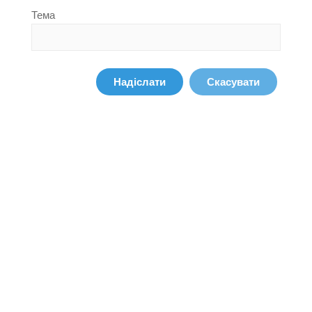
Тема
Надіслати
Скасувати