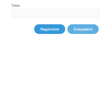
Тема
Надіслати
Скасувати