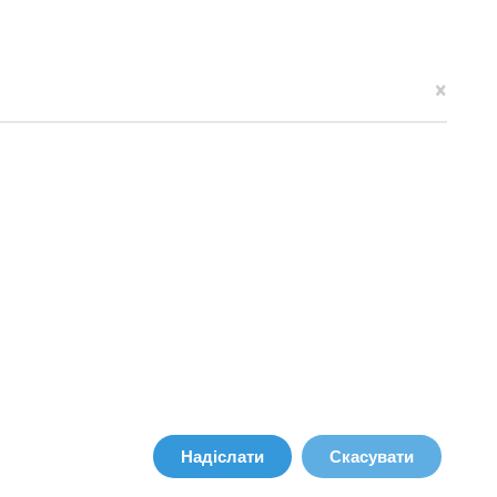
×
Надіслати
Скасувати