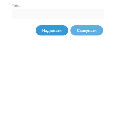
Тема
Надіслати
Скасувати