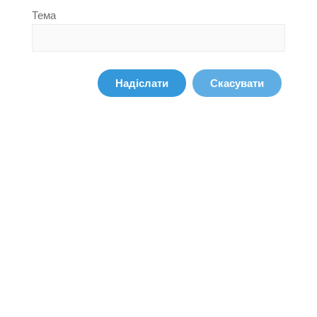
Тема
Надіслати
Скасувати