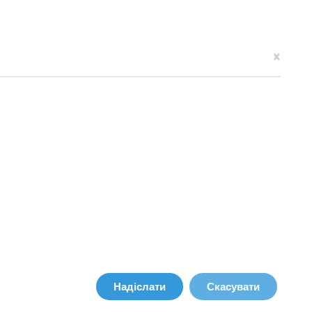
×
Надіслати
Скасувати